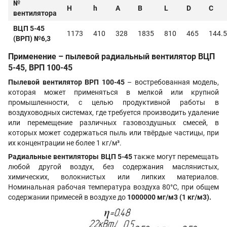
№
H
h
А
В
L
D
C
вентилятора
ВЦП 5-45
1173
410
328
1835
810
465
144.5
(ВРП) №6,3
Применение – пылевой радиальный вентилятор ВЦП
5-45, ВРП 100-45
Пылевой вентилятор ВРП 100-45
– востребованная модель,
которая может применяться в мелкой или крупной
промышленности, с целью продуктивной работы в
воздуховодных системах, где требуется производить удаление
или перемещение различных газовоздушных смесей, в
которых может содержаться пыль или твёрдые частицы, при
их концентрации не более 1 кг/м³.
Радиальные вентиляторы ВЦП 5-45
также могут перемещать
любой другой воздух, без содержания маслянистых,
химических, волокнистых или липких материалов.
Номинальная рабочая температура воздуха 80°С, при общем
содержании примесей в воздухе до
1000000 мг/м3 (1 кг/м3)
.