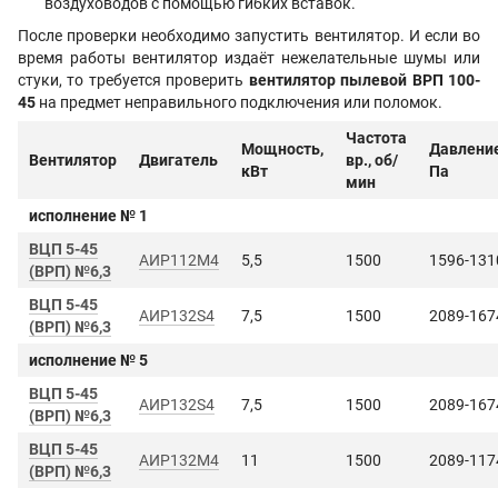
воздуховодов с помощью гибких вставок.
После проверки необходимо запустить вентилятор. И если во
время работы вентилятор издаёт нежелательные шумы или
стуки, то требуется проверить
вентилятор пылевой ВРП 100-
45
на предмет неправильного подключения или поломок.
Частота
Мощность,
Давление
Вентилятор
Двигатель
вр., об/
кВт
Па
мин
исполнение № 1
ВЦП 5-45
АИР112М4
5,5
1500
1596-131
(ВРП) №6,3
ВЦП 5-45
АИР132S4
7,5
1500
2089-167
(ВРП) №6,3
исполнение № 5
ВЦП 5-45
АИР132S4
7,5
1500
2089-167
(ВРП) №6,3
ВЦП 5-45
АИР132М4
11
1500
2089-117
(ВРП) №6,3