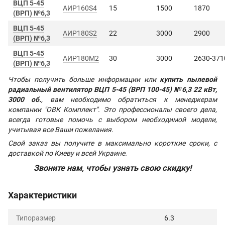
ВЦП 5-45
АИР160S4
15
1500
1870
(ВРП) №6,3
ВЦП 5-45
АИР180S2
22
3000
2900
(ВРП) №6,3
ВЦП 5-45
АИР180М2
30
3000
2630-371
(ВРП) №6,3
Чтобы получить больше информации или
купить пылевой
радиальный вентилятор ВЦП 5-45 (ВРП 100-45) №6,3 22 кВт,
3000 об.
, вам необходимо обратиться к менеджерам
компании "ОВК Комплект". Это профессионалы своего дела,
всегда готовые помочь с выбором необходимой модели,
учитывая все Ваши пожелания.
Свой заказ вы получите в максимально короткие сроки, с
доставкой по Киеву и всей Украине.
Звоните нам, чтобы узнать свою скидку!
Характеристики
Типоразмер
6.3