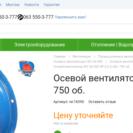
е
Монтаж
Новости
Гарантия
50-3-777
063 550-3-777
Перезвонить вам?
Электрооборудование
Отопление | Водоп
Главная
Вентиляция
Промышленные вентил
Осевые вентиляторы ВО 06-300
Осевые вентил
Осевой вентилятор ВО 06-300 №12,5 3 кВт, 750 об.
Осевой вентилято
750 об.
Артикул: ve-18390
Оставить отзыв
Цену уточняйте
Нет в наличии