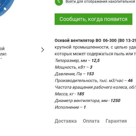
Войти
для отображения накопительной 
%
Сообщить, когда появится
Осевой вентилятор ВО 06-300 (В0 13-29
крупной промышленности, с целью уда
которых может содержаться пыль или тв
Типоразмер, мм –
12,5
Мощность, кВт –
3
Давление, Па –
153
Производительность, тыс. м3/час –
46
Частота вращения рабочего колеса, об
Масса, кг -
185
Диаметр вентилятора, мм -
1250
Исполнение –
1
Доставка
Оплата
Гарантия