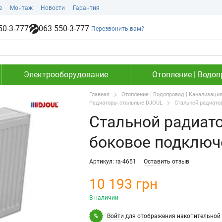
е
Монтаж
Новости
Гарантия
50-3-777
063 550-3-777
Перезвонить вам?
Электрооборудование
Отопление | Водоп
Главная
Отопление | Водопровод | Канализаци
Радиаторы стальные DJOUL
Стальной радиато
Стальной радиато
боковое подключ
Артикул: ra-4651
Оставить отзыв
10 193 грн
В наличии
Войти
для отображения накопительной 
%