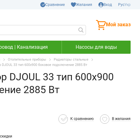
Сравнение
Желания
Вход
Рус
Укр
Мой заказ
ровод | Канализация
Насосы для воды
я
Отопительные приборы
Радиаторы стальные
р DJOUL 33 тип 600х900 боковое подключение 2885 Вт
р DJOUL 33 тип 600х900
ение 2885 Вт
К сравнению
В желания
скидки