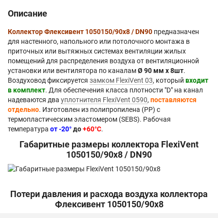
Описание
Коллектор Флексивент 1050150/90х8 / DN90
предназначен
для настенного, напольного или потолочного монтажа в
приточных или вытяжных системах вентиляции жилых
помещений для распределения воздуха от вентиляционной
установки или вентилятора по каналам
Ø 90 мм х 8шт
.
Воздуховод фиксируется
замком FlexiVent 03
, который
входит
в комплект
. Для обеспечения класса плотности "D" на канал
надеваются два
уплотнителя FlexiVent 0590
,
поставляются
отдельно
. Изготовлен из полипропилена (PP) с
термопластическим эластомером (SEBS). Рабочая
температура
от -20°
до
+60°С
.
Габаритные размеры коллектора FlexiVent
1050150/90х8 / DN90
Потери давления и расхода воздуха коллектора
Флексивент 1050150/90х8