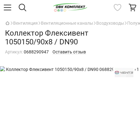
Вентиляция
Вентиляционные каналы
Воздуховоды
Полуж
Коллектор Флексивент
1050150/90x8 / DN90
Артикул:
0688290947
Оставить отзыв