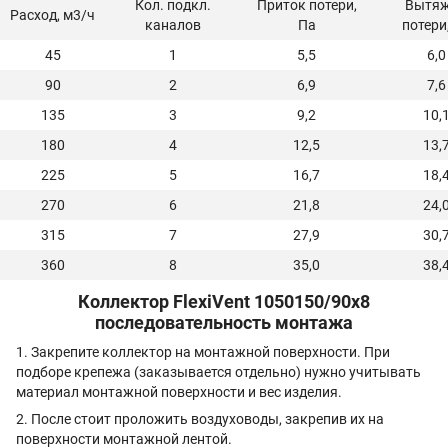
Кол. подкл.
Приток потери,
Вытя
Расход, м3/ч
каналов
Па
потери
45
1
5,5
6,0
90
2
6,9
7,6
135
3
9,2
10,
180
4
12,5
13,
225
5
16,7
18,
270
6
21,8
24,
315
7
27,9
30,
360
8
35,0
38,
Коллектор FlexiVent 1050150/90х8
последовательность монтажа
1. Закрепите коллектор на монтажной поверхности. При
подборе крепежа (заказывается отдельно) нужно учитывать
материал монтажной поверхности и вес изделия.
2. После стоит проложить воздуховоды, закрепив их на
поверхности монтажной лентой.