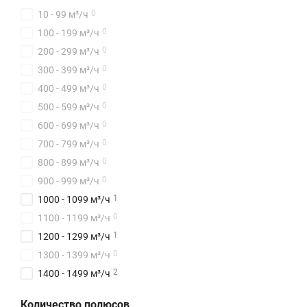
0
0
140x60
10 - 99 м³/ч
0
0
160x60
100 - 199 м³/ч
0
0
180x75
200 - 299 м³/ч
0
0
200x60
300 - 399 м³/ч
0
0
200x80
400 - 499 м³/ч
0
0
225x90
500 - 599 м³/ч
0
0
250x100
600 - 699 м³/ч
0
0
280x115
700 - 799 м³/ч
0
0
315x130
800 - 899 м³/ч
0
0
355x145
900 - 999 м³/ч
0
1
400x165
1000 - 1099 м³/ч
0
0
450x185
1100 - 1199 м³/ч
0
1
500x205
1200 - 1299 м³/ч
0
1300 - 1399 м³/ч
2
1400 - 1499 м³/ч
0
1500 - 1599 м³/ч
Количество полюсов