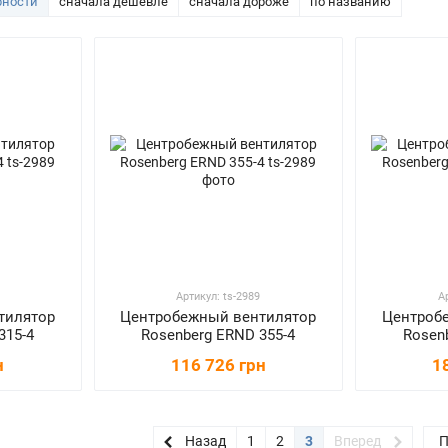
рности
сначала дешевле
сначала дороже
по названию
Артикул: ts-2989
А
тилятор
Центробежный вентилятор
Центроб
315-4
Rosenberg ERND 355-4
Rosen
н
116 726 грн
1
Назад
1
2
3
Вперед
П