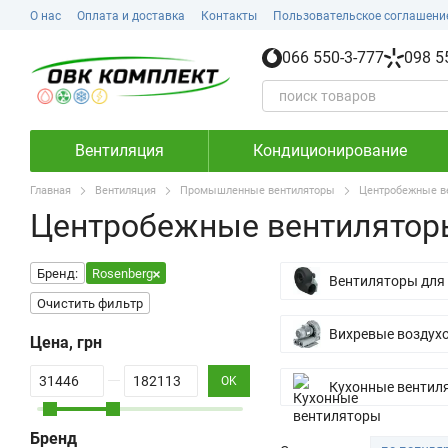
Перейти к основному контенту
О нас
Оплата и доставка
Контакты
Пользовательское соглашени
066 550-3-777
098 5
Вентиляция
Кондиционирование
Главная
Вентиляция
Промышленные вентиляторы
Центробежные в
Центробежные вентилятор
Бренд:
Rosenberg
Вентиляторы для 
Очистить фильтр
Вихревые воздух
Цена, грн
От Цена, грн
До Цена, грн
OK
Кухонные вентил
Бренд