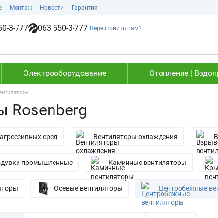
е
Монтаж
Новости
Гарантия
50-3-777
063 550-3-777
Перезвонить вам?
Электрооборудование
Отопление | Водоп
ентиляторы
ы Rosenberg
агрессивных сред
Вентиляторы охлаждения
В
одувки промышленные
Каминные вентиляторы
яторы
Осевые вентиляторы
Центробежные ве