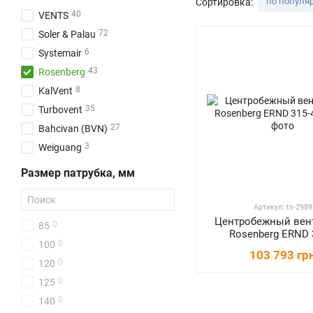
по популя
Сортировка:
40
VENTS
72
Soler & Palau
6
Systemair
43
Rosenberg
8
KalVent
35
Turbovent
27
Bahcivan (BVN)
3
Weiguang
Размер патрубка, мм
Артикул: ts-2989
Центробежный вен
0
85
Rosenberg ERND 
0
100
103 793 гр
0
120
0
125
0
140