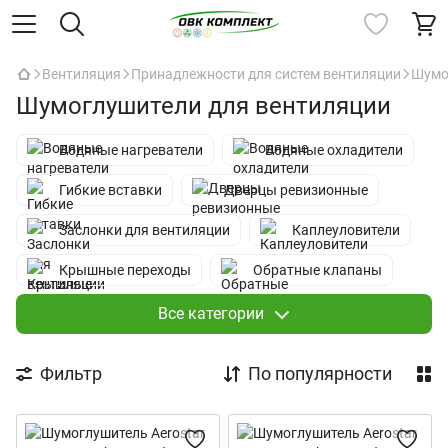
Вентиляция
Принадлежности для систем вентиляции
Шумо
Шумоглушители для вентиляции
Водяные нагреватели
Водяные охладители
Гибкие вставки
Дверцы ревизионные
Заслонки для вентиляции
Каплеуловители
Крышные переходы
Обратные клапаны
Пластинчатые рекуператоры
Все категории
Регуляторы расхода воздуха
Фильтр
По популярности
Смесительные камеры
Смесительные узлы
Фильтры для вентиляции