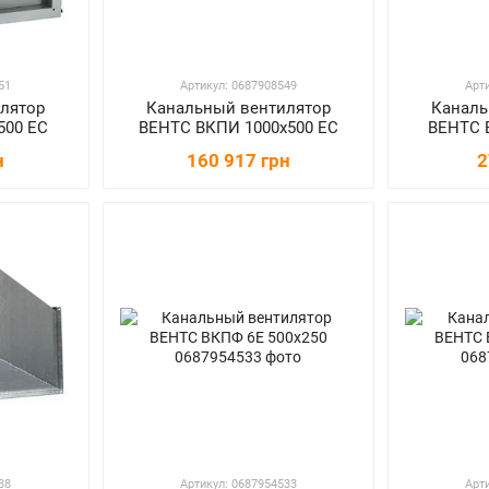
51
Артикул: 0687908549
Арт
лятор
Канальный вентилятор
Каналь
500 ЕС
ВЕНТС ВКПИ 1000х500 ЕС
ВЕНТС 
н
160 917 грн
2
38
Артикул: 0687954533
Арт