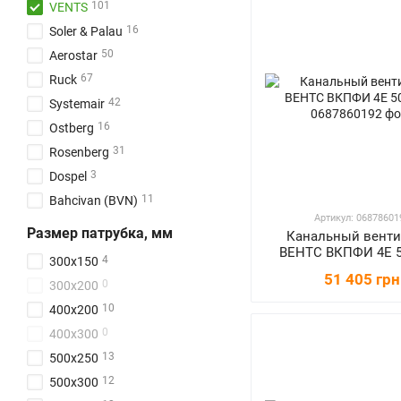
101
VENTS
16
Soler & Palau
50
Aerostar
67
Ruck
42
Systemair
16
Ostberg
31
Rosenberg
3
Dospel
11
Bahcivan (BVN)
Артикул: 06878601
Размер патрубка, мм
Канальный венти
ВЕНТС ВКПФИ 4Е 5
4
300x150
51 405 грн
0
300x200
10
400x200
0
400x300
13
500x250
12
500x300