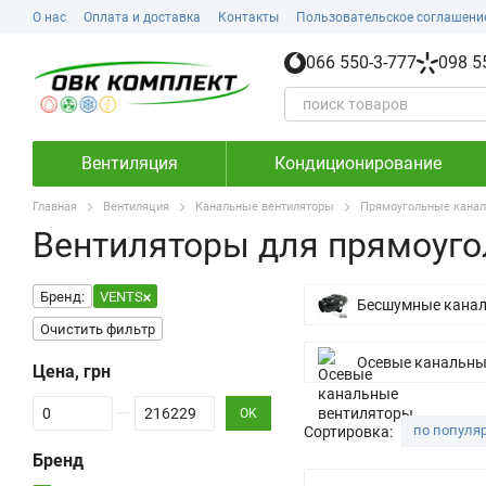
Перейти к основному контенту
О нас
Оплата и доставка
Контакты
Пользовательское соглашени
066 550-3-777
098 5
Вентиляция
Кондиционирование
Главная
Вентиляция
Канальные вентиляторы
Прямоугольные канал
Вентиляторы для прямоуго
Бренд:
VENTS
Бесшумные канал
Очистить фильтр
Осевые канальны
Цена, грн
От Цена, грн
До Цена, грн
OK
по популя
Сортировка:
Бренд