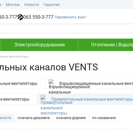
е
Монтаж
Новости
Гарантия
50-3-777
063 550-3-777
Перезвонить вам?
Электрооборудование
Отопление | Водоп
ьные вентиляторы
льных каналов VENTS
ьные вентиляторы
Взрывозащищенные канальные вен
е вентиляторы
Прямоугольные канальные вентиляторы
рности
сначала дешевле
сначала дороже
по названию