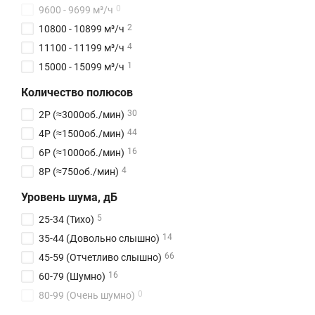
0
9600 - 9699 м³/ч
2
10800 - 10899 м³/ч
4
11100 - 11199 м³/ч
1
15000 - 15099 м³/ч
Количество полюсов
30
2P (≈3000об./мин)
44
4P (≈1500об./мин)
16
6P (≈1000об./мин)
4
8P (≈750об./мин)
Уровень шума, дБ
5
25-34 (Тихо)
14
35-44 (Довольно слышно)
66
45-59 (Отчетливо слышно)
16
60-79 (Шумно)
0
80-99 (Очень шумно)