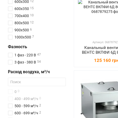
12
600x300
15
600x350
10
700x400
12
800x500
6
900x500
7
1000x500
Артикул: 06878792
Фазность
Канальный венти
ВЕНТС ВКПФИ 6Д 8
47
1 фаз - 220 В
125 160 гр
54
3 фаз - 380 В
Расход воздуха, м³/ч
0
0
0
400 - 499 м³/ч
2
500 - 599 м³/ч
2
600 - 699 м³/ч