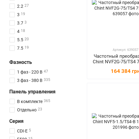
27
2.2
19
3
3
3.7
18
4
20
5.5
19
7.5
Артикул: 639057
Частотный преобра
17
11
Chint NVF2G-75/TS4 
Фазность
18
15
164 384 гр
47
1 фаз - 220 В
1
18
335
3 фаз - 380 В
15
18.5
16
22
Панель управления
11
30
365
В комплекте
11
37
23
Отдельно
11
45
Серия
11
55
5
CDI-E
11
75
15