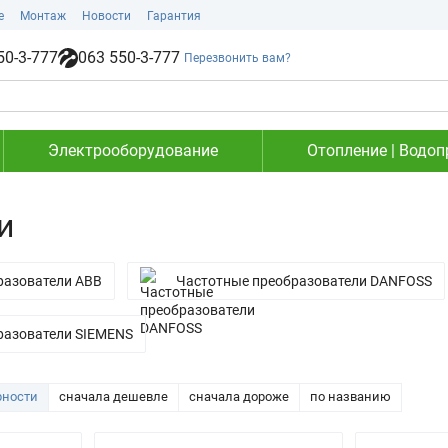
е
Монтаж
Новости
Гарантия
50-3-777
063 550-3-777
Перезвонить вам?
Электрооборудование
Отопление | Водоп
и
разователи ABB
Частотные преобразователи DANFOSS
разователи SIEMENS
рности
сначала дешевле
сначала дороже
по названию