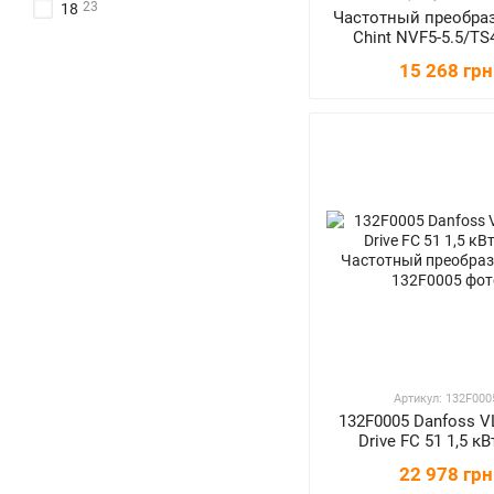
23
18
16
ATV212
Частотный преобра
Chint NVF5-5.5/TS4
18
ATV61
кВт/3ф
15 268 грн
25
ATV71
21
SINAMICS V20
Артикул: 132F000
132F0005 Danfoss V
Drive FC 51 1,5 кВ
Частотный преобра
22 978 грн