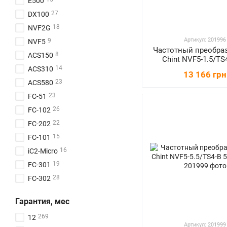
E500
7
90
27
DX100
7
110
18
NVF2G
7
132
Артикул: 201996
9
NVF5
7
160
Частотный преобра
8
ACS150
1
185
Chint NVF5-1.5/TS4
кВт/3ф
14
ACS310
7
200
13 166 грн
23
ACS580
2
220
23
FC-51
7
250
26
FC-102
2
280
22
FC-202
5
315
15
FC-101
1
350
16
iC2-Micro
2
355
19
FC-301
5
400
28
FC-302
1
450
14
FC-280
2
500
Гарантия, мес
6
ATV12
1
630
269
12
19
ATV312
Артикул: 201999