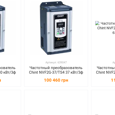
Артикул: 639047
А
зователь
Частотный преобразователь
Частотны
30 кВт/3ф
Chint NVF2G-37/TS4 37 кВт/3ф
Chint NVF
н
100 460 грн
1