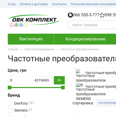
Перейти к основному контенту
О нас
Оплата и доставка
Контакты
Пользовательское соглашени
066 550-3-777
098 5
Вентиляция
Кондиционирование
Главная
Электрооборудование
Частотные преобразователи
Частотные преобразовател
Цена, грн
Частотные преоб
От Цена, грн
До Цена, грн
OK
Частотные преоб
Бренд
по популя
Сортировка:
167
Danfoss
21
Siemens