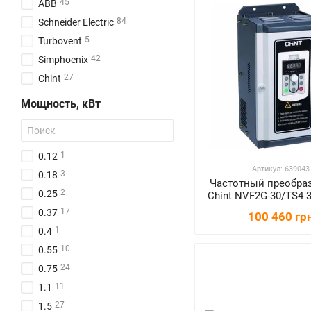
45
ABB
84
Schneider Electric
5
Turbovent
42
Simphoenix
27
Chint
Мощность, кВт
1
0.12
Артикул: 639043
3
0.18
Частотный преобра
2
0.25
Chint NVF2G-30/TS4 
17
0.37
100 460 гр
1
0.4
10
0.55
24
0.75
11
1.1
27
1.5