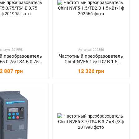
ртикул: 201995
Артикул: 202566
й преобразователь
Частотный преобразователь
F5-0.75/TS4-B 0.75
Chint NVF5-1.5/TD2-B 1.5
кВт/3ф
кВт/1ф
2 887 грн
12 326 грн