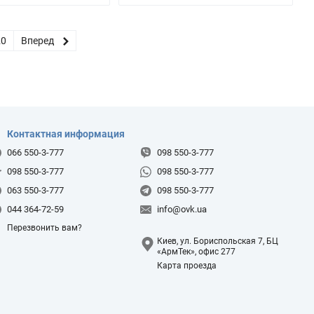
20
Вперед
Контактная информация
066 550-3-777
098 550-3-777
098 550-3-777
098 550-3-777
063 550-3-777
098 550-3-777
044 364-72-59
info@ovk.ua
Перезвонить вам?
Киев, ул. Бориспольская 7, БЦ
«АрмТек», офис 277
Карта проезда