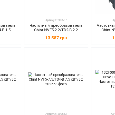
Артикул: 202567
А
зователь
Частотный преобразователь
Частотны
-B 1.5
Chint NVF5-2.2/TD2-B 2.2
Chint N
кВт/1ф
13 587 грн
1
Артикул: 202563
Ар