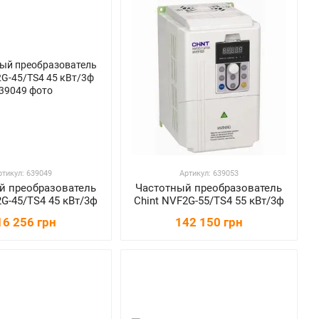
ртикул: 639049
Артикул: 639053
й преобразователь
Частотный преобразователь
2G-45/TS4 45 кВт/3ф
Chint NVF2G-55/TS4 55 кВт/3ф
16 256 грн
142 150 грн