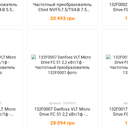
зователь
Частотный преобразователь
132F0002
-B 5.5
Chint NVF5-7.5/TS4-B 7.5
Drive F
кВт/3ф
Частотны
20 493 грн
1
5
Артикул: 132F0007
Ар
LT Micro
132F0007 Danfoss VLT Micro
132F0017
т/1ф -
Drive FC 51 2,2 кВт/1ф -
Drive F
зователь
Частотный преобразователь
Частотны
28 094 грн
1