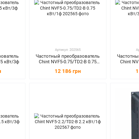
Артикул: 202565
А
зователь
Частотный преобразователь
Частотны
75 кВт/3ф
Chint NVF5-0.75/TD2-B 0.75
Chint NV
кВт/1ф
н
12 186 грн
1