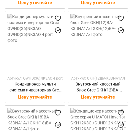
GWHD(24)NK3DO
GWHD(28)NK3BO
Цену уточняйте
Цену уточняйте
Артикул: GWHD(36)NK3AO 4 port
Артикул: GKH(12)BA-K3DNA1A/I
Кондиционер мульти
Внутренний кассетный
система инверторная Gree
блок Gree GKH(12)BA-
GWHD(36)NK3AO
K3DNA1A/I
Цену уточняйте
Цену уточняйте