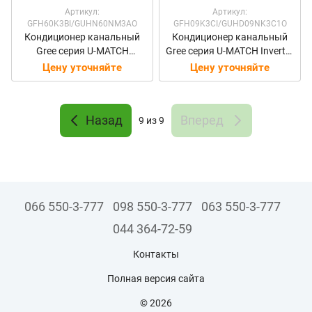
Артикул:
Артикул:
GFH60K3BI/GUHN60NM3AO
GFH09K3CI/GUHD09NK3C1O
Кондиционер канальный
Кондиционер канальный
Gree серия U-MATCH
Gree серия U-MATCH Invertor
GFH60K3BI/GUHN60NM3AO
GFH09K3CI/GUHD09NK3C1
Цену уточняйте
Цену уточняйте
O
Назад
Вперед
9
из 9
066 550-3-777
098 550-3-777
063 550-3-777
044 364-72-59
Контакты
Полная версия сайта
© 2026