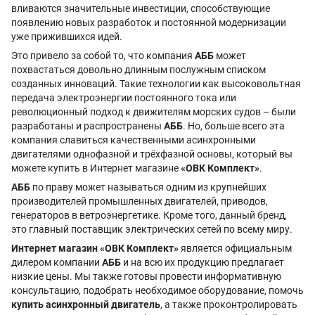
вливаются значительные инвестиции, способствующие
появлению новых разработок и постоянной модернизации
уже прижившихся идей.
Это привело за собой то, что компания
АББ
может
похвастаться довольно длинным послужным списком
созданных инноваций. Такие технологии как высоковольтная
передача электроэнергии постоянного тока или
революционный подход к движителям морских судов – были
разработаны и распространены
АББ
. Но, больше всего эта
компания славиться качественными асинхронными
двигателями однофазной и трёхфазной основы, который вы
можете купить в Интернет магазине
«ОВК Комплект»
.
АББ
по праву может называться одним из крупнейших
производителей промышленных двигателей, приводов,
генераторов в ветроэнергетике. Кроме того, данный бренд,
это главный поставщик электрических сетей по всему миру.
Интернет магазин «ОВК Комплект»
является официальным
дилером компании
АББ
и на всю их продукцию предлагает
низкие цены. Мы также готовы провести информативную
консультацию, подобрать необходимое оборудование, помочь
купить асинхронный двигатель
, а также проконтролировать